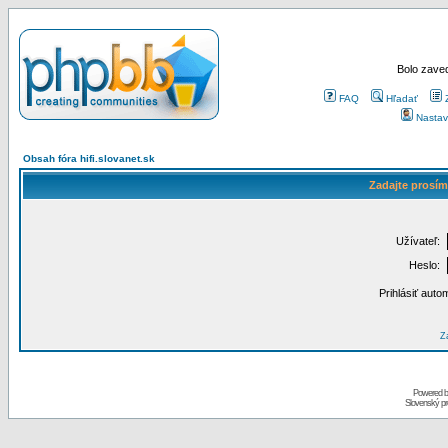
Bolo zaved
FAQ
Hľadať
Nastav
Obsah fóra hifi.slovanet.sk
Zadajte prosím
Užívateľ:
Heslo:
Prihlásiť auto
Za
Powered 
Slovenský p