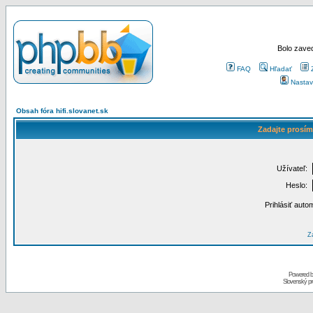
Bolo zaved
FAQ
Hľadať
Nastav
Obsah fóra hifi.slovanet.sk
Zadajte prosím
Užívateľ:
Heslo:
Prihlásiť auto
Za
Powered 
Slovenský p