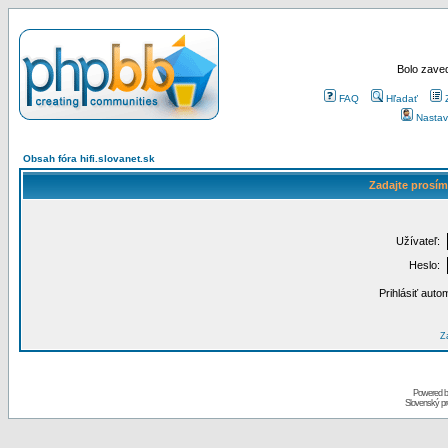
Bolo zaved
FAQ
Hľadať
Nastav
Obsah fóra hifi.slovanet.sk
Zadajte prosím
Užívateľ:
Heslo:
Prihlásiť auto
Za
Powered 
Slovenský p