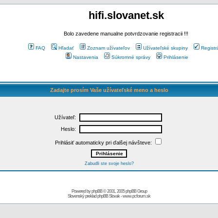
hifi.slovanet.sk
Bolo zavedene manualne potvrdzovanie registracii !!!
FAQ
Hľadať
Zoznam užívateľov
Užívateľské skupiny
Registr
Nastavenia
Súkromné správy
Prihlásenie
Zadajte prosím Vaše užívateľské meno a heslo
Užívateľ:
Heslo:
Prihlásiť automaticky pri ďalšej návšteve:
Zabudli ste svoje heslo?
Powered by
phpBB
© 2001, 2005 phpBB Group
Slovenský preklad
phpBB Slovak
-
www.pcforum.sk