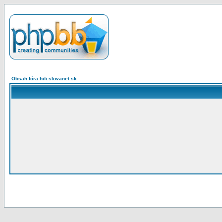
Obsah fóra hifi.slovanet.sk