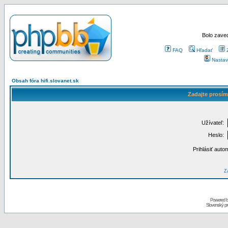
Bolo zaved
FAQ
Hľadať
Nastav
Obsah fóra hifi.slovanet.sk
Zadajte prosím
Užívateľ:
Heslo:
Prihlásiť auto
Za
Powered 
Slovenský p