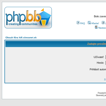
Bolo zaved
FAQ
Hľadať
Nastav
Obsah fóra hifi.slovanet.sk
Zadajte prosím
Užívateľ:
Heslo:
Prihlásiť auto
Za
Powered 
Slovenský p