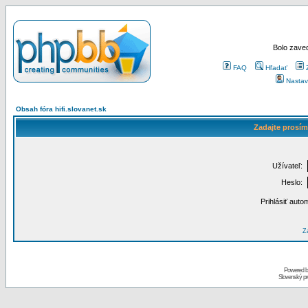
Bolo zaved
FAQ
Hľadať
Nastav
Obsah fóra hifi.slovanet.sk
Zadajte prosím
Užívateľ:
Heslo:
Prihlásiť auto
Za
Powered 
Slovenský p