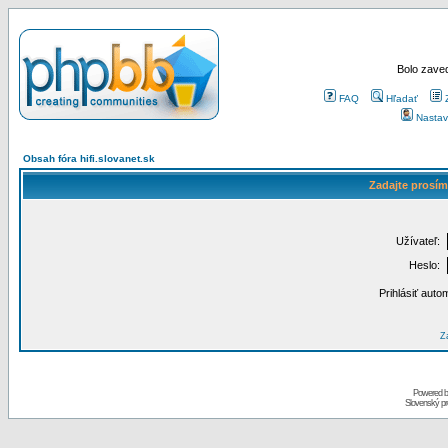
Bolo zaved
FAQ
Hľadať
Nastav
Obsah fóra hifi.slovanet.sk
Zadajte prosím
Užívateľ:
Heslo:
Prihlásiť auto
Za
Powered 
Slovenský p