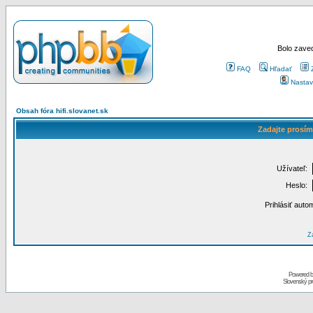
Bolo zaved
FAQ
Hľadať
Nastav
Obsah fóra hifi.slovanet.sk
Zadajte prosím
Užívateľ:
Heslo:
Prihlásiť auto
Za
Powered 
Slovenský p