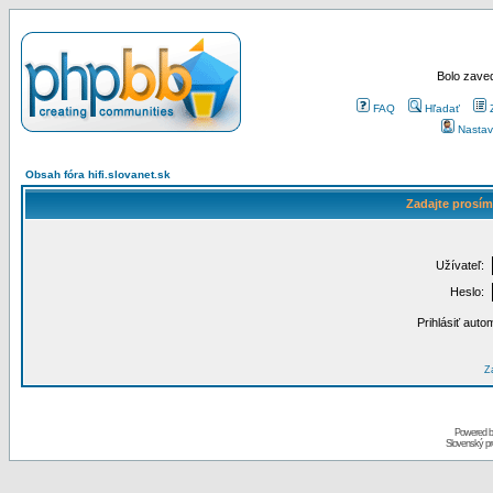
Bolo zaved
FAQ
Hľadať
Nastav
Obsah fóra hifi.slovanet.sk
Zadajte prosím
Užívateľ:
Heslo:
Prihlásiť auto
Za
Powered 
Slovenský p