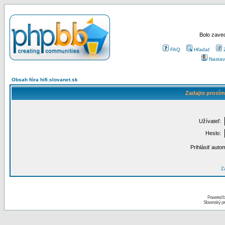
Bolo zaved
FAQ
Hľadať
Nastav
Obsah fóra hifi.slovanet.sk
Zadajte prosím
Užívateľ:
Heslo:
Prihlásiť auto
Za
Powered 
Slovenský p