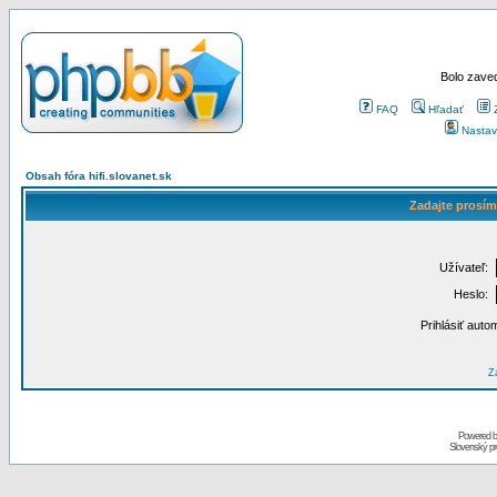
Bolo zaved
FAQ
Hľadať
Nastav
Obsah fóra hifi.slovanet.sk
Zadajte prosím
Užívateľ:
Heslo:
Prihlásiť auto
Za
Powered 
Slovenský p