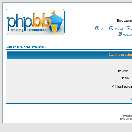
Bolo zaved
FAQ
Hľadať
Nastav
Obsah fóra hifi.slovanet.sk
Zadajte prosím
Užívateľ:
Heslo:
Prihlásiť auto
Za
Powered 
Slovenský p