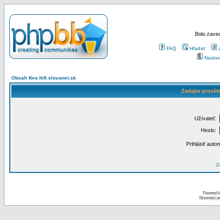
Bolo zaved
FAQ
Hľadať
Nastav
Obsah fóra hifi.slovanet.sk
Zadajte prosím
Užívateľ:
Heslo:
Prihlásiť auto
Za
Powered 
Slovenský p