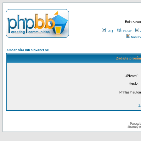
Bolo zaved
FAQ
Hľadať
Nastav
Obsah fóra hifi.slovanet.sk
Zadajte prosím
Užívateľ:
Heslo:
Prihlásiť auto
Za
Powered 
Slovenský p