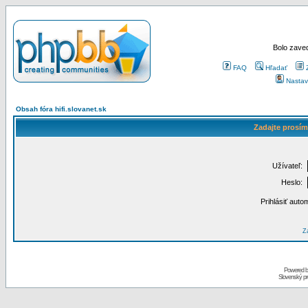
Bolo zaved
FAQ
Hľadať
Nastav
Obsah fóra hifi.slovanet.sk
Zadajte prosím
Užívateľ:
Heslo:
Prihlásiť auto
Za
Powered 
Slovenský p