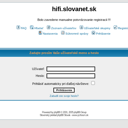
hifi.slovanet.sk
Bolo zavedene manualne potvrdzovanie registracii !!!
FAQ
Hľadať
Zoznam užívateľov
Užívateľské skupiny
Registr
Nastavenia
Súkromné správy
Prihlásenie
Zadajte prosím Vaše užívateľské meno a heslo
Užívateľ:
Heslo:
Prihlásiť automaticky pri ďalšej návšteve:
Zabudli ste svoje heslo?
Powered by
phpBB
© 2001, 2005 phpBB Group
Slovenský preklad
phpBB Slovak
-
www.pcforum.sk