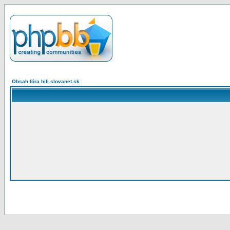
Obsah fóra hifi.slovanet.sk