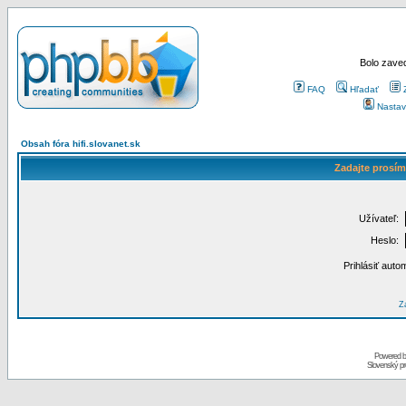
Bolo zaved
FAQ
Hľadať
Nastav
Obsah fóra hifi.slovanet.sk
Zadajte prosím
Užívateľ:
Heslo:
Prihlásiť auto
Za
Powered 
Slovenský p