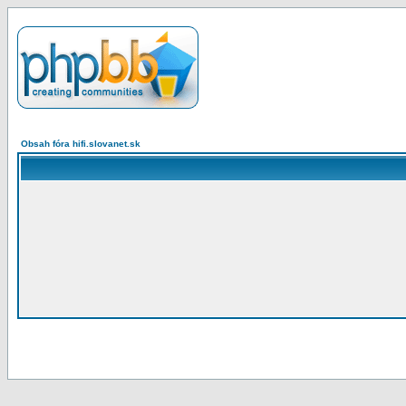
Obsah fóra hifi.slovanet.sk