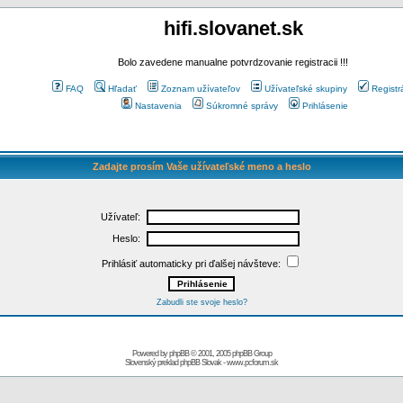
hifi.slovanet.sk
Bolo zavedene manualne potvrdzovanie registracii !!!
FAQ
Hľadať
Zoznam užívateľov
Užívateľské skupiny
Registr
Nastavenia
Súkromné správy
Prihlásenie
Zadajte prosím Vaše užívateľské meno a heslo
Užívateľ:
Heslo:
Prihlásiť automaticky pri ďalšej návšteve:
Zabudli ste svoje heslo?
Powered by
phpBB
© 2001, 2005 phpBB Group
Slovenský preklad
phpBB Slovak
-
www.pcforum.sk