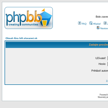
Bolo zaved
FAQ
Hľadať
Nastav
Obsah fóra hifi.slovanet.sk
Zadajte prosím
Užívateľ:
Heslo:
Prihlásiť auto
Za
Powered 
Slovenský p