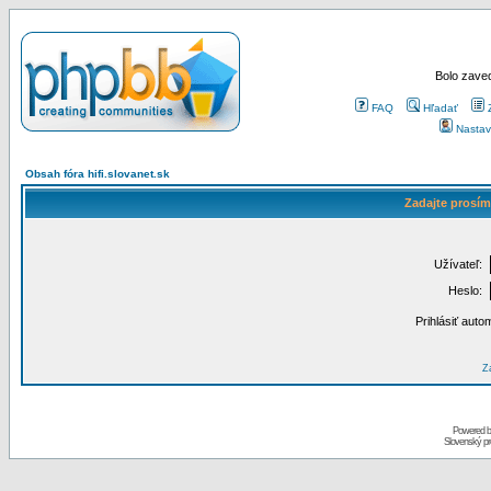
Bolo zaved
FAQ
Hľadať
Nastav
Obsah fóra hifi.slovanet.sk
Zadajte prosím
Užívateľ:
Heslo:
Prihlásiť auto
Za
Powered 
Slovenský p