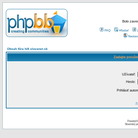
Bolo zaved
FAQ
Hľadať
Nastav
Obsah fóra hifi.slovanet.sk
Zadajte prosím
Užívateľ:
Heslo:
Prihlásiť auto
Za
Powered 
Slovenský p