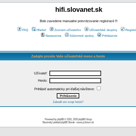
hifi.slovanet.sk
Bolo zavedene manualne potvrdzovanie registracii !!!
FAQ
Hľadať
Zoznam užívateľov
Užívateľské skupiny
Registr
Nastavenia
Súkromné správy
Prihlásenie
Zadajte prosím Vaše užívateľské meno a heslo
Užívateľ:
Heslo:
Prihlásiť automaticky pri ďalšej návšteve:
Zabudli ste svoje heslo?
Powered by
phpBB
© 2001, 2005 phpBB Group
Slovenský preklad
phpBB Slovak
-
www.pcforum.sk