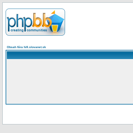
Obsah fóra hifi.slovanet.sk