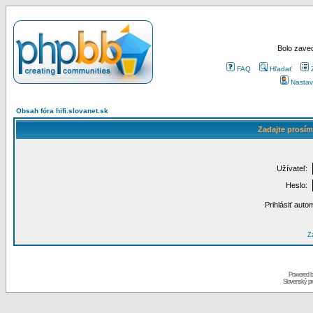
Bolo zaved
FAQ
Hľadať
Nastav
Obsah fóra hifi.slovanet.sk
Zadajte prosím
Užívateľ:
Heslo:
Prihlásiť auto
Za
Powered 
Slovenský p