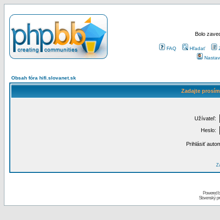
Bolo zaved
FAQ
Hľadať
Nastav
Obsah fóra hifi.slovanet.sk
Zadajte prosím
Užívateľ:
Heslo:
Prihlásiť auto
Za
Powered 
Slovenský p