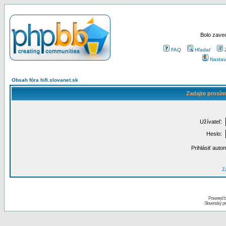
Bolo zaved
FAQ
Hľadať
Nastav
Obsah fóra hifi.slovanet.sk
Zadajte prosím
Užívateľ:
Heslo:
Prihlásiť auto
Za
Powered 
Slovenský p