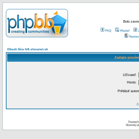
Bolo zaved
FAQ
Hľadať
Nastav
Obsah fóra hifi.slovanet.sk
Zadajte prosím
Užívateľ:
Heslo:
Prihlásiť auto
Za
Powered 
Slovenský p