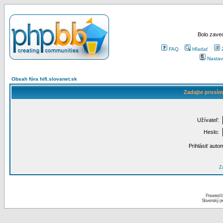
Bolo zaved
FAQ
Hľadať
Nastav
Obsah fóra hifi.slovanet.sk
Zadajte prosím
Užívateľ:
Heslo:
Prihlásiť auto
Za
Powered 
Slovenský p