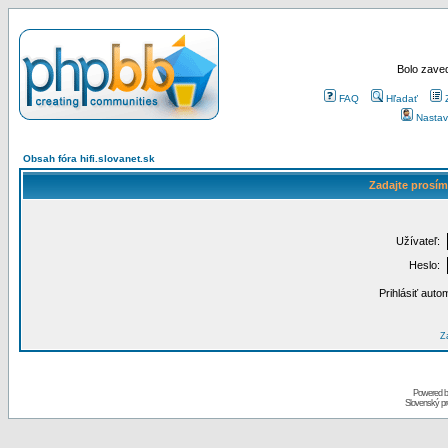
Bolo zaved
FAQ
Hľadať
Nastav
Obsah fóra hifi.slovanet.sk
Zadajte prosím
Užívateľ:
Heslo:
Prihlásiť auto
Za
Powered 
Slovenský p