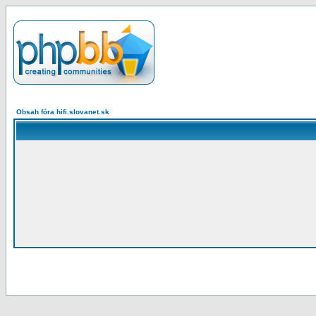
Obsah fóra hifi.slovanet.sk