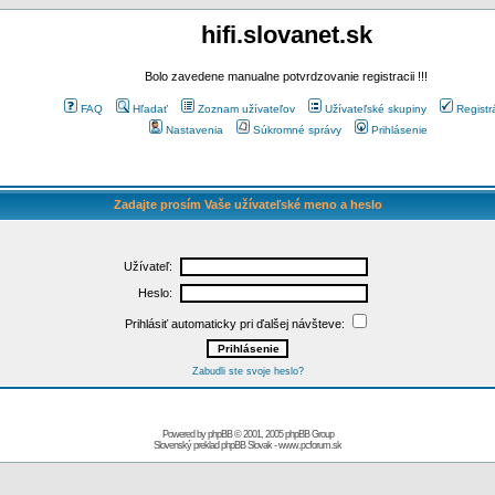
hifi.slovanet.sk
Bolo zavedene manualne potvrdzovanie registracii !!!
FAQ
Hľadať
Zoznam užívateľov
Užívateľské skupiny
Registr
Nastavenia
Súkromné správy
Prihlásenie
Zadajte prosím Vaše užívateľské meno a heslo
Užívateľ:
Heslo:
Prihlásiť automaticky pri ďalšej návšteve:
Zabudli ste svoje heslo?
Powered by
phpBB
© 2001, 2005 phpBB Group
Slovenský preklad
phpBB Slovak
-
www.pcforum.sk