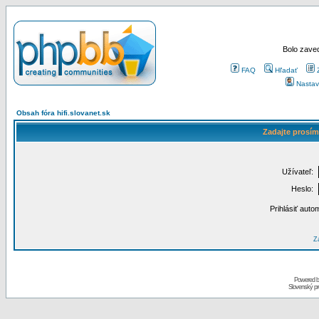
Bolo zaved
FAQ
Hľadať
Nastav
Obsah fóra hifi.slovanet.sk
Zadajte prosím
Užívateľ:
Heslo:
Prihlásiť auto
Za
Powered 
Slovenský p