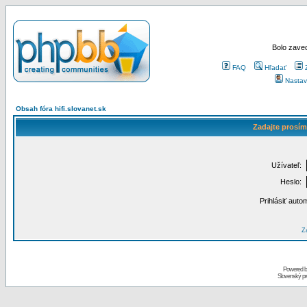
Bolo zaved
FAQ
Hľadať
Nastav
Obsah fóra hifi.slovanet.sk
Zadajte prosím
Užívateľ:
Heslo:
Prihlásiť auto
Za
Powered 
Slovenský p