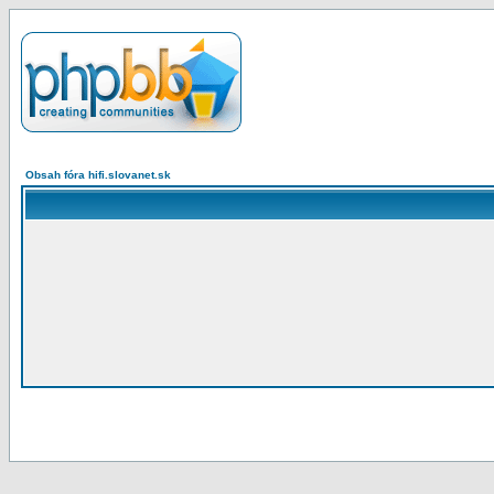
Obsah fóra hifi.slovanet.sk