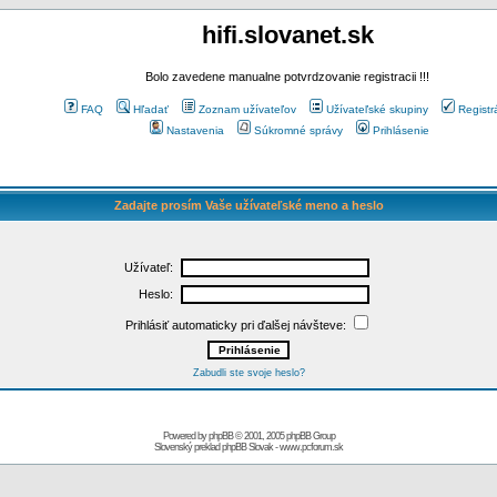
hifi.slovanet.sk
Bolo zavedene manualne potvrdzovanie registracii !!!
FAQ
Hľadať
Zoznam užívateľov
Užívateľské skupiny
Registr
Nastavenia
Súkromné správy
Prihlásenie
Zadajte prosím Vaše užívateľské meno a heslo
Užívateľ:
Heslo:
Prihlásiť automaticky pri ďalšej návšteve:
Zabudli ste svoje heslo?
Powered by
phpBB
© 2001, 2005 phpBB Group
Slovenský preklad
phpBB Slovak
-
www.pcforum.sk