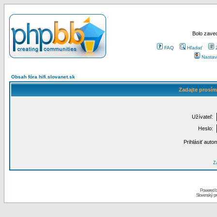
Bolo zaved
FAQ
Hľadať
Nastav
Obsah fóra hifi.slovanet.sk
Zadajte prosím
Užívateľ:
Heslo:
Prihlásiť auto
Za
Powered 
Slovenský p