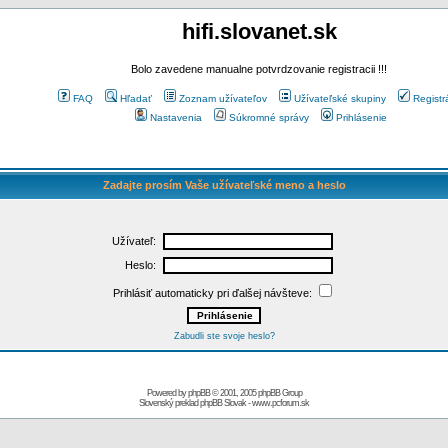
hifi.slovanet.sk
Bolo zavedene manualne potvrdzovanie registracii !!!
FAQ
Hľadať
Zoznam užívateľov
Užívateľské skupiny
Registr
Nastavenia
Súkromné správy
Prihlásenie
Zadajte prosím Vaše užívateľské meno a heslo
Užívateľ:
Heslo:
Prihlásiť automaticky pri ďalšej návšteve:
Zabudli ste svoje heslo?
Powered by
phpBB
© 2001, 2005 phpBB Group
Slovenský preklad
phpBB Slovak
-
www.pcforum.sk