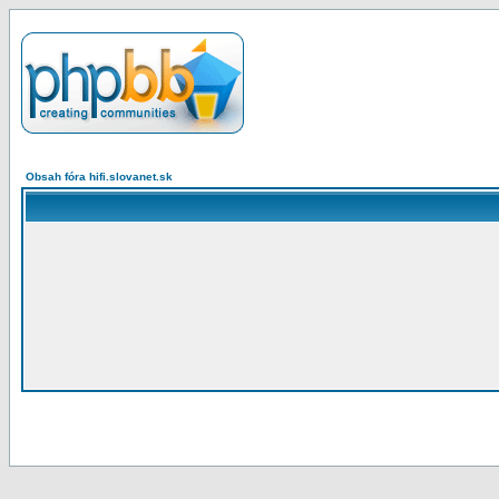
Obsah fóra hifi.slovanet.sk