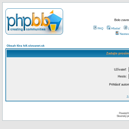
Bolo zaved
FAQ
Hľadať
Nastav
Obsah fóra hifi.slovanet.sk
Zadajte prosím
Užívateľ:
Heslo:
Prihlásiť auto
Za
Powered 
Slovenský p