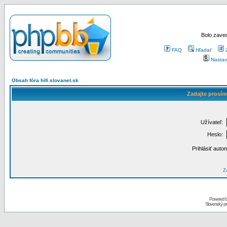
Bolo zaved
FAQ
Hľadať
Nastav
Obsah fóra hifi.slovanet.sk
Zadajte prosím
Užívateľ:
Heslo:
Prihlásiť auto
Za
Powered 
Slovenský p