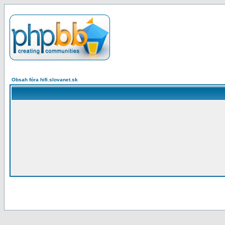
Obsah fóra hifi.slovanet.sk