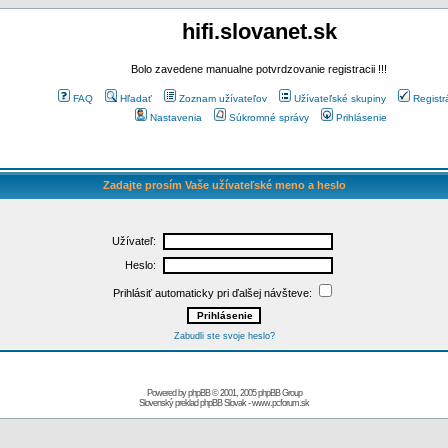
hifi.slovanet.sk
Bolo zavedene manualne potvrdzovanie registracii !!!
FAQ
Hľadať
Zoznam užívateľov
Užívateľské skupiny
Registr
Nastavenia
Súkromné správy
Prihlásenie
Zadajte prosím Vaše užívateľské meno a heslo
Užívateľ:
Heslo:
Prihlásiť automaticky pri ďalšej návšteve:
Zabudli ste svoje heslo?
Powered by
phpBB
© 2001, 2005 phpBB Group
Slovenský preklad
phpBB Slovak
-
www.pcforum.sk