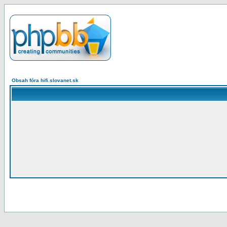
Obsah fóra hifi.slovanet.sk