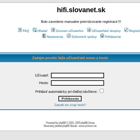
hifi.slovanet.sk
Bolo zavedene manualne potvrdzovanie registracii !!!
FAQ
Hľadať
Zoznam užívateľov
Užívateľské skupiny
Registr
Nastavenia
Súkromné správy
Prihlásenie
Zadajte prosím Vaše užívateľské meno a heslo
Užívateľ:
Heslo:
Prihlásiť automaticky pri ďalšej návšteve:
Zabudli ste svoje heslo?
Powered by
phpBB
© 2001, 2005 phpBB Group
Slovenský preklad
phpBB Slovak
-
www.pcforum.sk