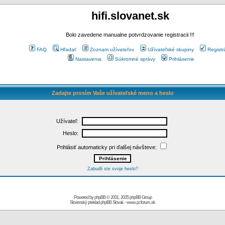
hifi.slovanet.sk
Bolo zavedene manualne potvrdzovanie registracii !!!
FAQ
Hľadať
Zoznam užívateľov
Užívateľské skupiny
Registr
Nastavenia
Súkromné správy
Prihlásenie
Zadajte prosím Vaše užívateľské meno a heslo
Užívateľ:
Heslo:
Prihlásiť automaticky pri ďalšej návšteve:
Zabudli ste svoje heslo?
Powered by
phpBB
© 2001, 2005 phpBB Group
Slovenský preklad
phpBB Slovak
-
www.pcforum.sk