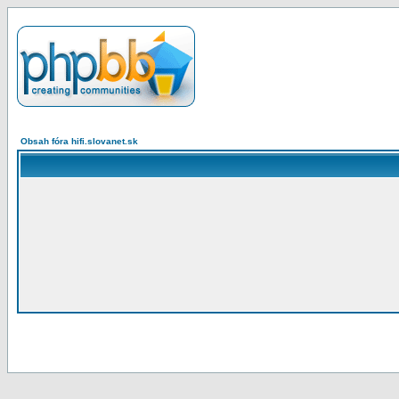
Obsah fóra hifi.slovanet.sk