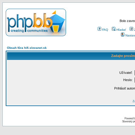
Bolo zaved
FAQ
Hľadať
Nastav
Obsah fóra hifi.slovanet.sk
Zadajte prosím
Užívateľ:
Heslo:
Prihlásiť auto
Za
Powered 
Slovenský p