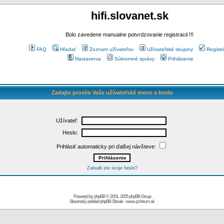
hifi.slovanet.sk
Bolo zavedene manualne potvrdzovanie registracii !!!
FAQ
Hľadať
Zoznam užívateľov
Užívateľské skupiny
Registr
Nastavenia
Súkromné správy
Prihlásenie
Zadajte prosím Vaše užívateľské meno a heslo
Užívateľ:
Heslo:
Prihlásiť automaticky pri ďalšej návšteve:
Zabudli ste svoje heslo?
Powered by
phpBB
© 2001, 2005 phpBB Group
Slovenský preklad
phpBB Slovak
-
www.pcforum.sk