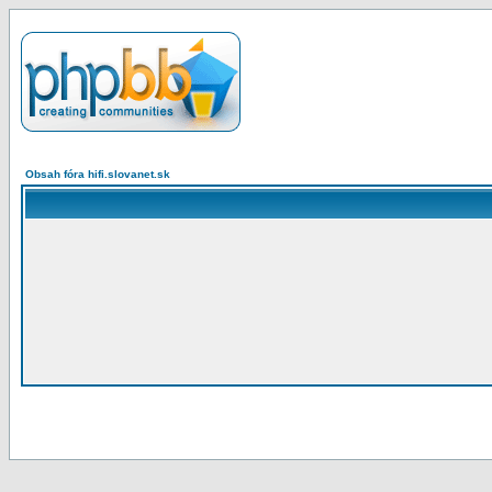
Obsah fóra hifi.slovanet.sk