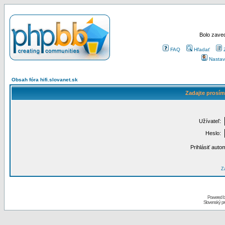
Bolo zaved
FAQ
Hľadať
Nastav
Obsah fóra hifi.slovanet.sk
Zadajte prosím
Užívateľ:
Heslo:
Prihlásiť auto
Za
Powered 
Slovenský p