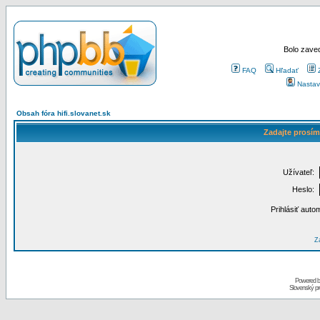
Bolo zaved
FAQ
Hľadať
Nastav
Obsah fóra hifi.slovanet.sk
Zadajte prosím
Užívateľ:
Heslo:
Prihlásiť auto
Za
Powered 
Slovenský p