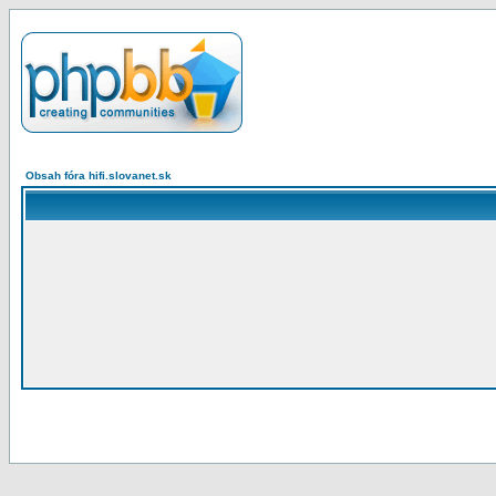
Obsah fóra hifi.slovanet.sk