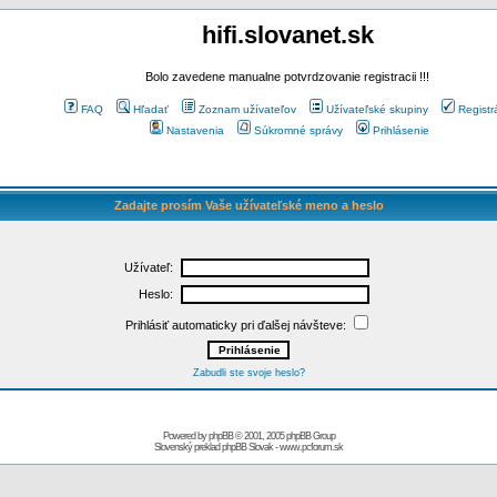
hifi.slovanet.sk
Bolo zavedene manualne potvrdzovanie registracii !!!
FAQ
Hľadať
Zoznam užívateľov
Užívateľské skupiny
Registr
Nastavenia
Súkromné správy
Prihlásenie
Zadajte prosím Vaše užívateľské meno a heslo
Užívateľ:
Heslo:
Prihlásiť automaticky pri ďalšej návšteve:
Zabudli ste svoje heslo?
Powered by
phpBB
© 2001, 2005 phpBB Group
Slovenský preklad
phpBB Slovak
-
www.pcforum.sk