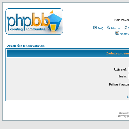
Bolo zaved
FAQ
Hľadať
Nastav
Obsah fóra hifi.slovanet.sk
Zadajte prosím
Užívateľ:
Heslo:
Prihlásiť auto
Za
Powered 
Slovenský p