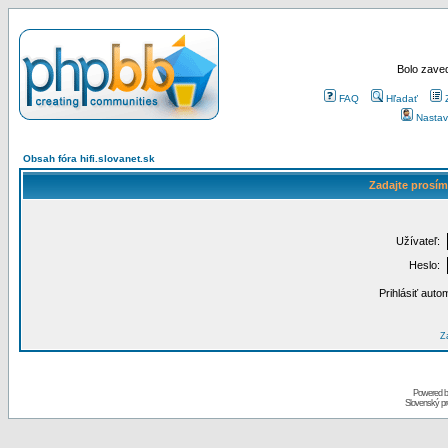
Bolo zaved
FAQ
Hľadať
Nastav
Obsah fóra hifi.slovanet.sk
Zadajte prosím
Užívateľ:
Heslo:
Prihlásiť auto
Za
Powered 
Slovenský p