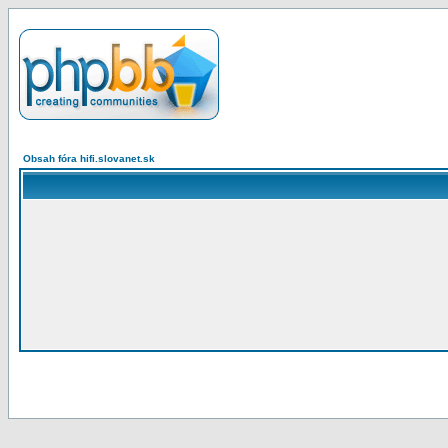
Obsah fóra hifi.slovanet.sk