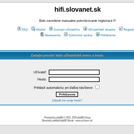
hifi.slovanet.sk
Bolo zavedene manualne potvrdzovanie registracii !!!
FAQ
Hľadať
Zoznam užívateľov
Užívateľské skupiny
Registr
Nastavenia
Súkromné správy
Prihlásenie
Zadajte prosím Vaše užívateľské meno a heslo
Užívateľ:
Heslo:
Prihlásiť automaticky pri ďalšej návšteve:
Zabudli ste svoje heslo?
Powered by
phpBB
© 2001, 2005 phpBB Group
Slovenský preklad
phpBB Slovak
-
www.pcforum.sk