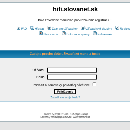
hifi.slovanet.sk
Bolo zavedene manualne potvrdzovanie registracii !!!
FAQ
Hľadať
Zoznam užívateľov
Užívateľské skupiny
Registr
Nastavenia
Súkromné správy
Prihlásenie
Zadajte prosím Vaše užívateľské meno a heslo
Užívateľ:
Heslo:
Prihlásiť automaticky pri ďalšej návšteve:
Zabudli ste svoje heslo?
Powered by
phpBB
© 2001, 2005 phpBB Group
Slovenský preklad
phpBB Slovak
-
www.pcforum.sk