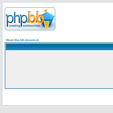
Obsah fóra hifi.slovanet.sk