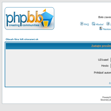
Bolo zaved
FAQ
Hľadať
Nastav
Obsah fóra hifi.slovanet.sk
Zadajte prosím
Užívateľ:
Heslo:
Prihlásiť auto
Za
Powered 
Slovenský p